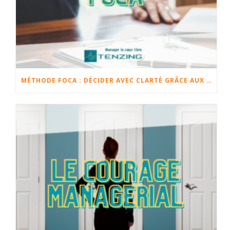
MÉTHODE FOCA : DÉCIDER AVEC CLARTÉ GRÂCE AUX FAITS, OPINIONS, CHANGEMENTS ET ACTIONS