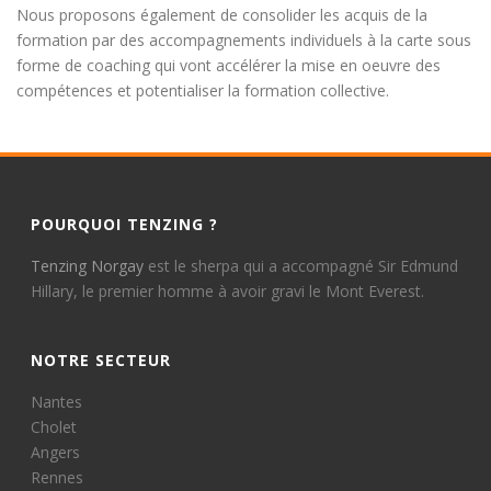
Nous proposons également de consolider les acquis de la
formation par des accompagnements individuels à la carte sous
forme de coaching qui vont accélérer la mise en oeuvre des
compétences et potentialiser la formation collective.
POURQUOI TENZING ?
Tenzing Norgay
est le sherpa qui a accompagné Sir Edmund
Hillary, le premier homme à avoir gravi le Mont Everest.
NOTRE SECTEUR
Nantes
Cholet
Angers
Rennes