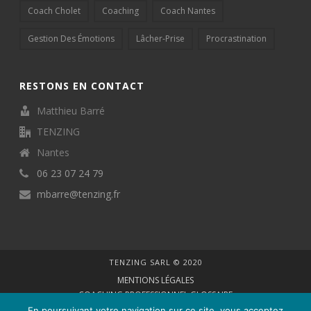
Coach Cholet
Coaching
Coach Nantes
Gestion Des Émotions
Lâcher-Prise
Procrastination
RESTONS EN CONTACT
Matthieu Barré
TENZING
Nantes
06 23 07 24 79
mbarre@tenzing.fr
TENZING SARL © 2020
MENTIONS LÉGALES
COACHING PROFESSIONNEL GLOSSAIRE
VIE PRIVÉE
En poursuivant votre navigation sur ce site, vous acceptez