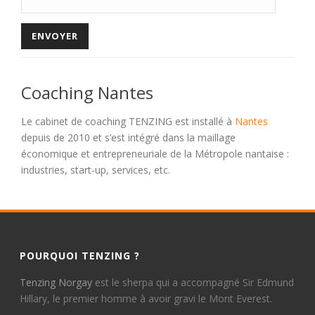
Coaching Nantes
Le cabinet de coaching TENZING est installé à
Nantes
depuis de 2010 et s’est intégré dans la maillage
économique et entrepreneuriale de la Métropole nantaise :
industries, start-up, services, etc.
POURQUOI TENZING ?
Tenzing Norgay
est le sherpa qui a accompagné Sir Edmund
Hillary, le premier homme à avoir gravi le Mont Everest.