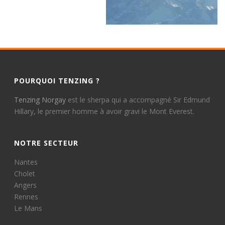
POURQUOI TENZING ?
Tenzing Norgay
est le sherpa qui a accompagné Sir Edmund
Hillary, le premier homme à avoir gravi le Mont Everest.
NOTRE SECTEUR
Nantes
Cholet
Angers
Rennes
Le Mans