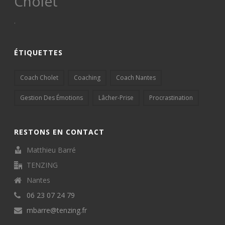
Cholet
.
ÉTIQUETTES
Coach Cholet
Coaching
Coach Nantes
Gestion Des Émotions
Lâcher-Prise
Procrastination
RESTONS EN CONTACT
Matthieu Barré
TENZING
Nantes
06 23 07 24 79
mbarre@tenzing.fr