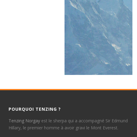
POURQUOI TENZING ?
Tenzing Norgay
est le sherpa qui a accompagné Sir Edmund
Hillary, le premier homme à avoir gravi le Mont Everest.