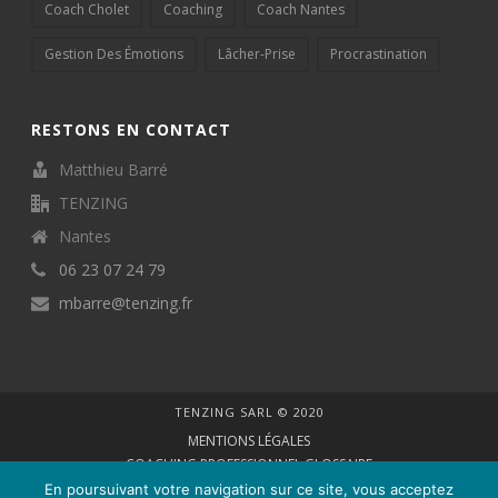
Coach Cholet
Coaching
Coach Nantes
Gestion Des Émotions
Lâcher-Prise
Procrastination
RESTONS EN CONTACT
Matthieu Barré
TENZING
Nantes
06 23 07 24 79
mbarre@tenzing.fr
TENZING SARL © 2020
MENTIONS LÉGALES
COACHING PROFESSIONNEL GLOSSAIRE
VIE PRIVÉE
En poursuivant votre navigation sur ce site, vous acceptez