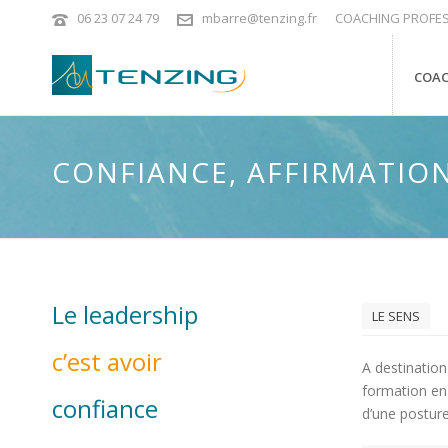
06 23 07 24 79
mbarre@tenzing.fr
COACHING PROFES
COAC
CONFIANCE, AFFIRMATION
Le leadership
LE SENS
c’est avoir
A destination
formation e
confiance
d’une postur