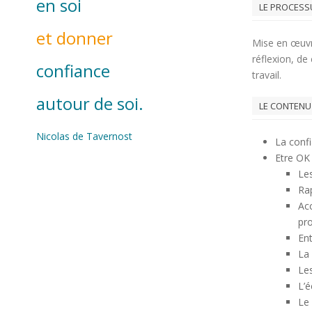
en soi
LE PROCESS
et donner
Mise en œuvr
réflexion, de
confiance
travail.
autour de soi.
LE CONTENU
Nicolas de Tavernost
La confi
Etre OK 
Les
Ra
Acc
pro
Ent
La 
Le
L’é
Le 