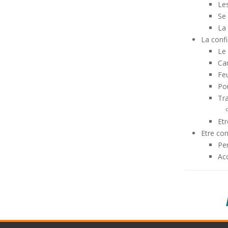
Les
Se
La
La confi
Le
Ca
Feu
Pou
Tra
Etr
Etre co
Per
Acc