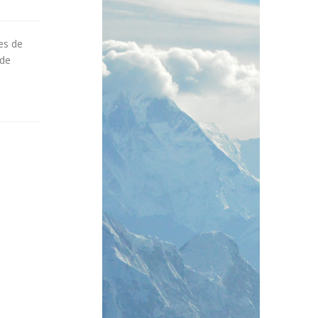
les de
 de