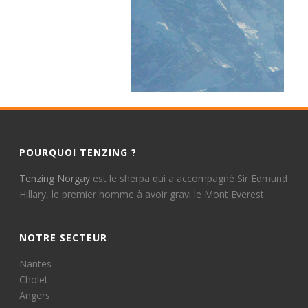
POURQUOI TENZING ?
Tenzing Norgay
est le sherpa qui a accompagné Sir Edmund
Hillary, le premier homme à avoir gravi le Mont Everest.
NOTRE SECTEUR
Nantes
Cholet
Angers