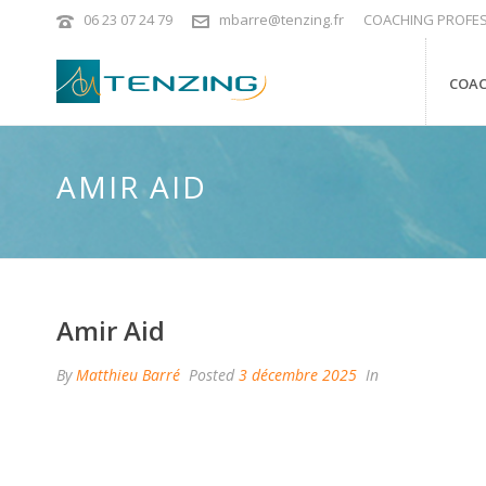
06 23 07 24 79
mbarre@tenzing.fr
COACHING PROFES
COAC
AMIR AID
Amir Aid
By
Matthieu Barré
Posted
3 décembre 2025
In