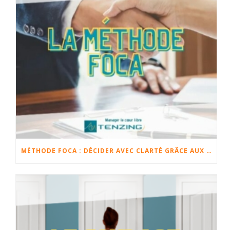
MÉTHODE FOCA : DÉCIDER AVEC CLARTÉ GRÂCE AUX FAITS, OPINIONS, CHANGEMENTS ET ACTIONS