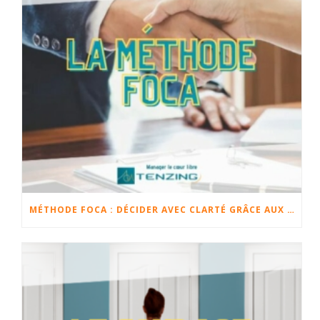
MÉTHODE FOCA : DÉCIDER AVEC CLARTÉ GRÂCE AUX FAITS, OPINIONS, CHANGEMENTS ET ACTIONS