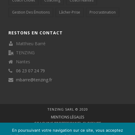
Coach Cholet
Coaching
Coach Nantes
Gestion Des Émotions
Lâcher-Prise
Procrastination
RESTONS EN CONTACT
Matthieu Barré
TENZING
Nantes
06 23 07 24 79
mbarre@tenzing.fr
TENZING SARL © 2020
MENTIONS LÉGALES
COACHING PROFESSIONNEL GLOSSAIRE
VIE PRIVÉE
En poursuivant votre navigation sur ce site, vous acceptez