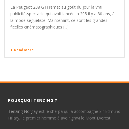
La Peugeot 208 GTI remet au goût du jour la vrai
publicité-spectacle qui avait lancée la 205 il y a 30 ans, à
la mode ségueliste. Maintenant, ce sont les grandes
ficelles cinématographiques [...]
Read More
POURQUOI TENZING ?
Tenzing Norgay
est le sherpa qui a accompagné Sir Edmund
Hillary, le premier homme à avoir gravi le Mont Everest.