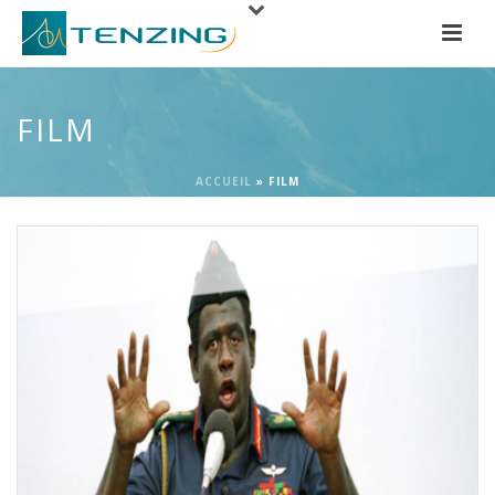
FILM
ACCUEIL
»
FILM