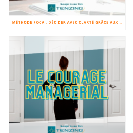
MÉTHODE FOCA : DÉCIDER AVEC CLARTÉ GRÂCE AUX FAITS, OPINIONS, CHANGEMENTS ET ACTIONS