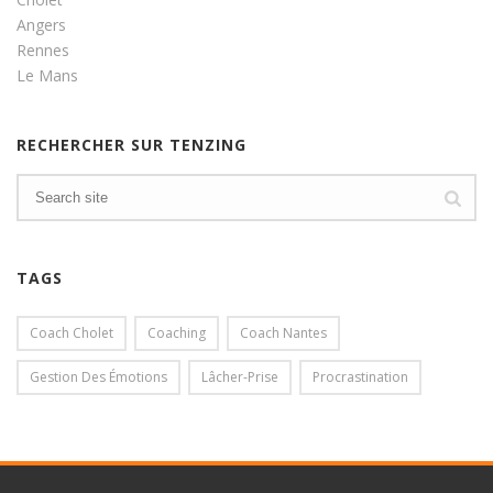
Angers
Rennes
Le Mans
RECHERCHER SUR TENZING
TAGS
Coach Cholet
Coaching
Coach Nantes
Gestion Des Émotions
Lâcher-Prise
Procrastination