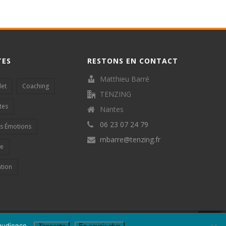
TES
RESTONS EN CONTACT
Matthieu Barré
let
Coaching
TENZING
tes
Nantes
06 23 07 24 79
s Émotions
mbarre@tenzing.fr
se
ation
'audience.