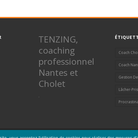
TENZING,
R
ÉTIQUET
coaching
Coach Cho
professionnel
Coach Nan
Nantes et
Gestion De
Cholet
Lâcher-Pri
.
Procrastin
site, vous acceptez l’utilisation de cookies pour réaliser des mesures d