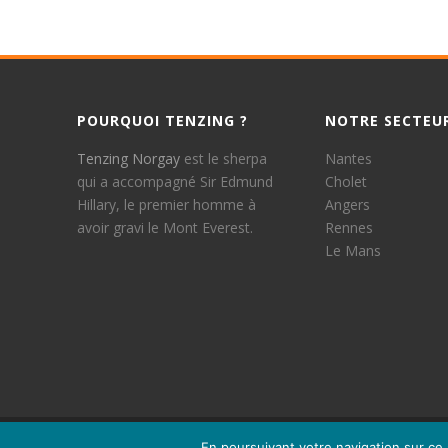
POURQUOI TENZING ?
NOTRE SECTEU
Tenzing Norgay
est le sherpa
Nantes
qui a accompagné Sir Edmund
Cholet
Hillary, le premier homme à
Angers
avoir gravi le Mont Everest.
Rennes
Le Mans
En poursuivant votre navigation sur ce 