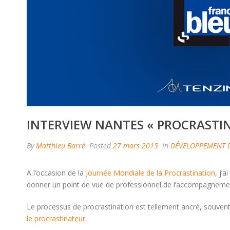
INTERVIEW NANTES « PROCRASTI
By
Matthieu Barré
Posted
27 mars 2015
In
DÉVELOPPEMENT 
A l’occasion de la
Journée Mondiale de la Procrastination
, j’
donner un point de vue de professionnel de l’accompagneme
Le processus de procrastination est tellement ancré, souvent im
le procrastinateur
.