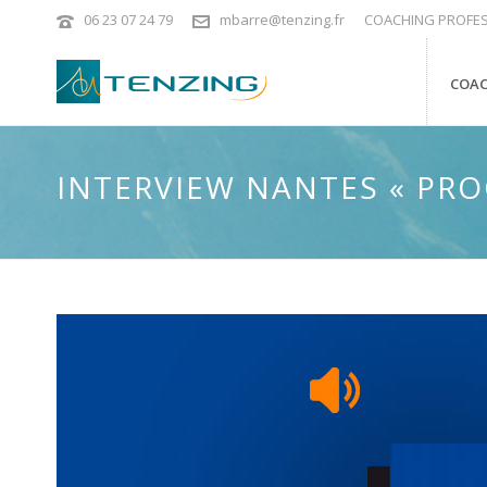
06 23 07 24 79
mbarre@tenzing.fr
COACHING PROFES
COAC
INTERVIEW NANTES « PRO