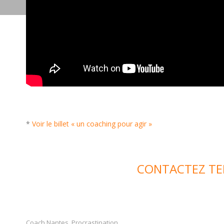
*
Voir le billet « un coaching pour agir »
CONTACTEZ TE
Coach Nantes
Procrastination
,