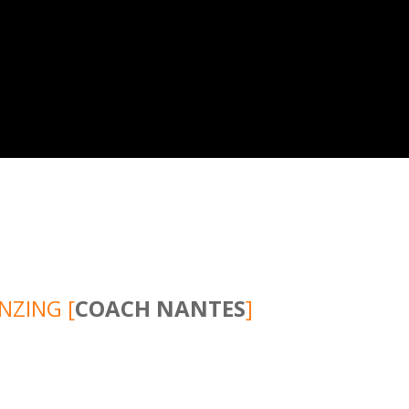
NZING [
COACH NANTES
]