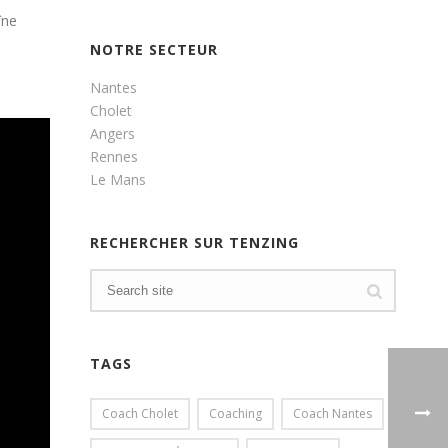
îne
NOTRE SECTEUR
Nantes
Cholet
Angers
Rennes
Le Mans
RECHERCHER SUR TENZING
TAGS
Coach Cholet
Coaching
Coach Nantes