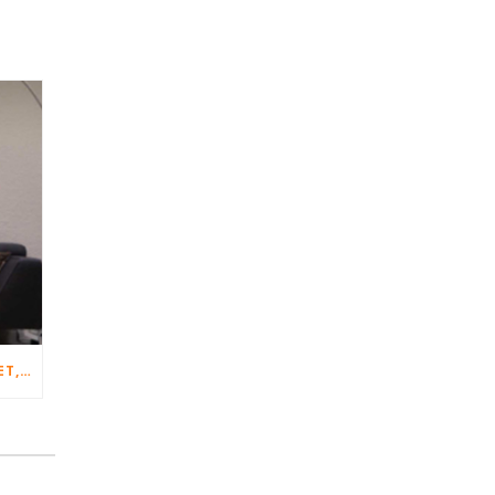
TENZING À NANTES… ET À CHOLET, CHEZ RED STAG !