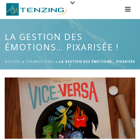
LA GESTION DES
ÉMOTIONS… PIXARISÉE !
ACCUEIL
»
TEAMBUILDING
»
LA GESTION DES ÉMOTIONS… PIXARISÉE
!