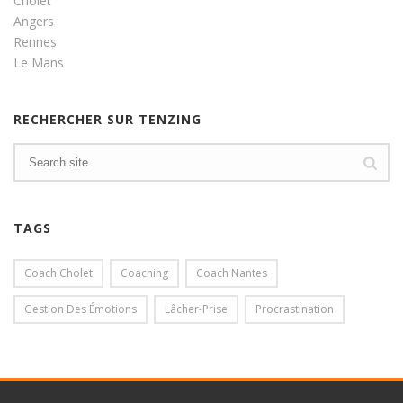
Cholet
Angers
Rennes
Le Mans
RECHERCHER SUR TENZING
TAGS
Coach Cholet
Coaching
Coach Nantes
Gestion Des Émotions
Lâcher-Prise
Procrastination