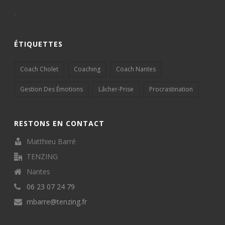
.
ÉTIQUETTES
Coach Cholet
Coaching
Coach Nantes
Gestion Des Émotions
Lâcher-Prise
Procrastination
RESTONS EN CONTACT
Matthieu Barré
TENZING
Nantes
06 23 07 24 79
mbarre@tenzing.fr