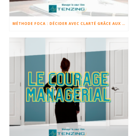
MÉTHODE FOCA : DÉCIDER AVEC CLARTÉ GRÂCE AUX FAITS, OPINIONS, CHANGEMENTS ET ACTIONS