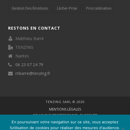
Gestion Des Émotions
Lâcher-Prise
Procrastination
RESTONS EN CONTACT
Matthieu Barré
TENZING
Nantes
06 23 07 24 79
mbarre@tenzing.fr
TENZING SARL © 2020
MENTIONS LÉGALES
COACHING PROFESSIONNEL GLOSSAIRE
VIE PRIVÉE
En poursuivant votre navigation sur ce site, vous acceptez
PARTENAIRES
l’utilisation de cookies pour réaliser des mesures d'audience.