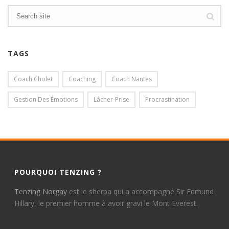
TAGS
Coach Cholet
Coaching
Coach Nantes
Gestion Des Émotions
Lâcher-Prise
Procrastination
POURQUOI TENZING ?
Tenzing Norgay
est le sherpa qui a accompagné Sir Edmund
Hillary, le premier homme à avoir gravi le Mont Everest.