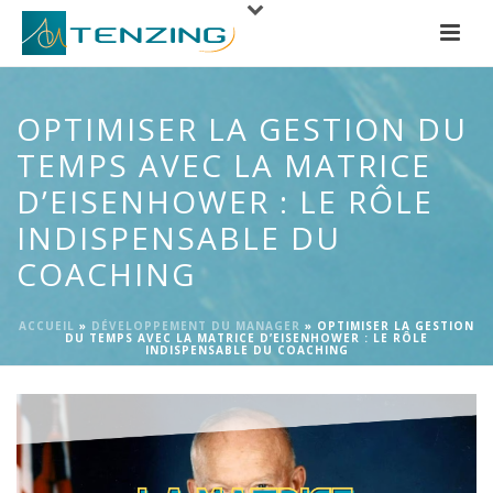
OPTIMISER LA GESTION DU
TEMPS AVEC LA MATRICE
D’EISENHOWER : LE RÔLE
INDISPENSABLE DU
COACHING
ACCUEIL
»
DÉVELOPPEMENT DU MANAGER
»
OPTIMISER LA GESTION
DU TEMPS AVEC LA MATRICE D’EISENHOWER : LE RÔLE
INDISPENSABLE DU COACHING