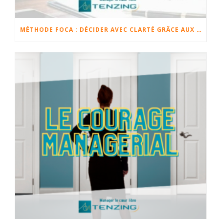
MÉTHODE FOCA : DÉCIDER AVEC CLARTÉ GRÂCE AUX FAITS, OPINIONS, CHANGEMENTS ET ACTIONS