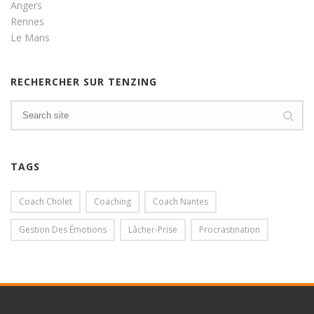
Angers
Rennes
Le Mans
RECHERCHER SUR TENZING
TAGS
Coach Cholet
Coaching
Coach Nantes
Gestion Des Émotions
Lâcher-Prise
Procrastination