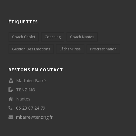
.
ÉTIQUETTES
Coach Cholet
Coaching
Coach Nantes
Gestion Des Émotions
Lâcher-Prise
Procrastination
RESTONS EN CONTACT
Matthieu Barré
TENZING
Nantes
06 23 07 24 79
mbarre@tenzing.fr