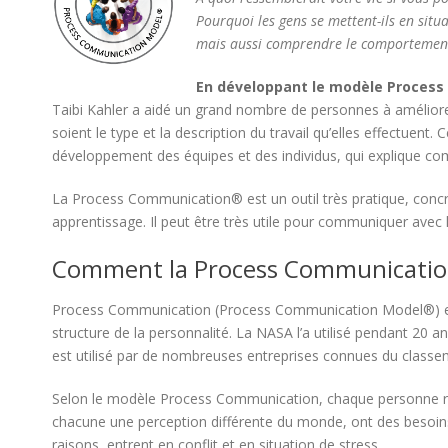
Pourquoi les gens se mettent-ils en situ
mais aussi comprendre le comportement 
En développant le modèle Process
Taibi Kahler a aidé un grand nombre de personnes à amélior
soient le type et la description du travail qu’elles effectuen
développement des équipes et des individus, qui explique 
La Process Communication® est un outil très pratique, concr
apprentissage. Il peut être très utile pour communiquer avec le
Comment la Process Communication 
Process Communication (Process Communication Model®) es
structure de la personnalité. La NASA l’a utilisé pendant 20 a
est utilisé par de nombreuses entreprises connues du classe
Selon le modèle Process Communication, chaque personne re
chacune une perception différente du monde, ont des besoins 
raisons, entrent en conflit et en situation de stress.