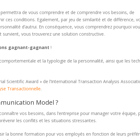
us permettra de vous comprendre et de comprendre vos besoins, de
ces conditions. Egalement, par jeu de similarité et de différence, v
ersonnalité d’autrui. En conséquence, vous comprendrez pourquoi vo
it survient, vous trouverez une solution constructive.
tions gagnant-gagnant
!
omportementale et la typologie de la personnalité, ainsi que les tec
ial Scientific Award » de l’International Transaction Analysis Associat
yse Transactionnelle
.
mmunication Model ?
onnaître vos besoins, dans l’entreprise pour manager votre équipe, 
évenir les conflits et les situations stressantes.
sir la bonne formation pour vos employés en fonction de leurs préfé