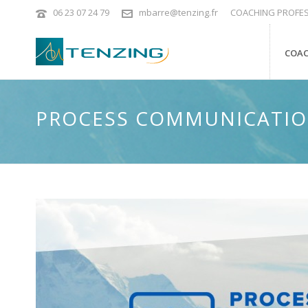
06 23 07 24 79
mbarre@tenzing.fr
COACHING PROFES
COAC
PROCESS COMMUNICATION