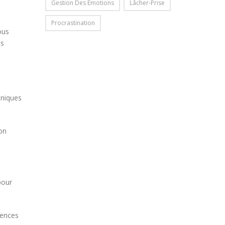
Gestion Des Émotions
Lâcher-Prise
Procrastination
ous
us
hniques
ion
pour
rences