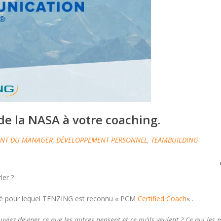
e la NASA à votre coaching.
ENT DU MANAGER
,
DÉVELOPPEMENT PERSONNEL
,
TEAMBUILDING
ler ?
té pour lequel TENZING est reconnu « PCM
Certified Coach
« .
uviez deviner ce que les autres pensent et ce qu’ils veulent ? Ce qui les 