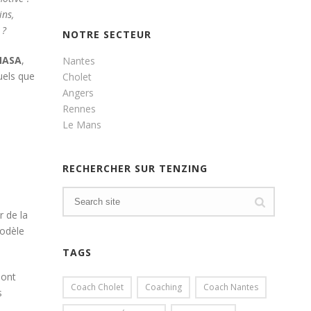
ins,
 ?
NOTRE SECTEUR
NASA
,
Nantes
uels que
Cholet
Angers
Rennes
Le Mans
RECHERCHER SUR TENZING
 de la
modèle
TAGS
 ont
Coach Cholet
Coaching
Coach Nantes
s