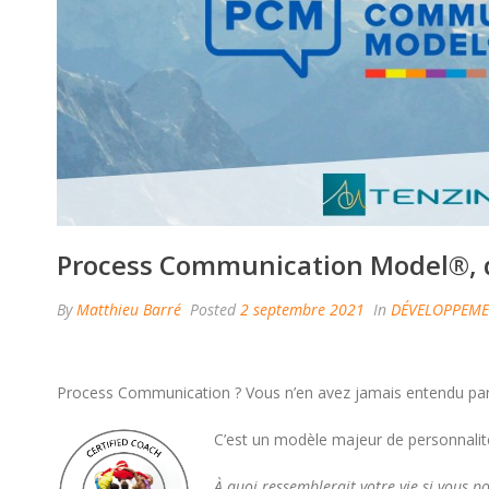
Process Communication Model®, d
By
Matthieu Barré
Posted
2 septembre 2021
In
DÉVELOPPEM
Process Communication ? Vous n’en avez jamais entendu par
C’est un modèle majeur de personnali
À quoi ressemblerait votre vie si vous po