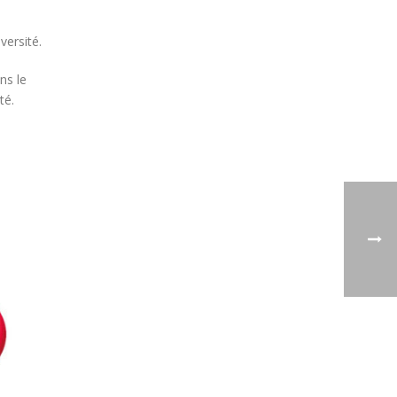
versité.
ns le
té.