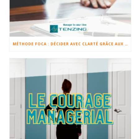
MÉTHODE FOCA : DÉCIDER AVEC CLARTÉ GRÂCE AUX FAITS, OPINIONS, CHANGEMENTS ET ACTIONS