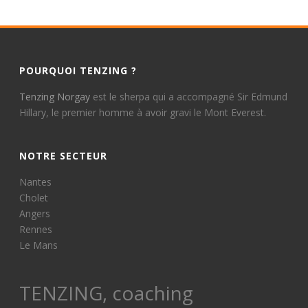
POURQUOI TENZING ?
Tenzing Norgay
est le sherpa qui a accompagné Sir Edmund
Hillary, le premier homme à avoir gravi le Mont Everest.
NOTRE SECTEUR
Nantes
Cholet
Angers
Rennes
Le Mans
TENZING, coaching