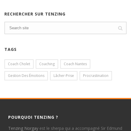
RECHERCHER SUR TENZING
TAGS
Coach Cholet
Coaching
Coach Nantes
Gestion Des Émotions
Lâcher-Prise
Procrastination
POURQUOI TENZING ?
Tenzing Norgay
est le sherpa qui a accompagné Sir Edmund